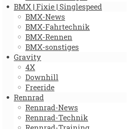
BMX | Fixie | Singlespeed
BMX-News
BMX-Fahrtechnik
BMX-Rennen
BMX-sonstiges
Gravity
4X
Downhill
Freeride
Rennrad
Rennrad-News
Rennrad-Technik
Rennrad-Training