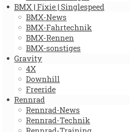
BMX | Fixie | Singlespeed
BMX-News
BMX-Fahrtechnik
BMX-Rennen
BMX-sonstiges
Gravity
4X
Downhill
Freeride
Rennrad
Rennrad-News
Rennrad-Technik
Rennrad-Training