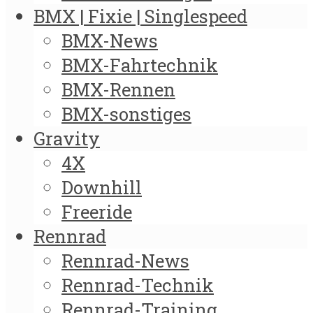
BMX | Fixie | Singlespeed
BMX-News
BMX-Fahrtechnik
BMX-Rennen
BMX-sonstiges
Gravity
4X
Downhill
Freeride
Rennrad
Rennrad-News
Rennrad-Technik
Rennrad-Training