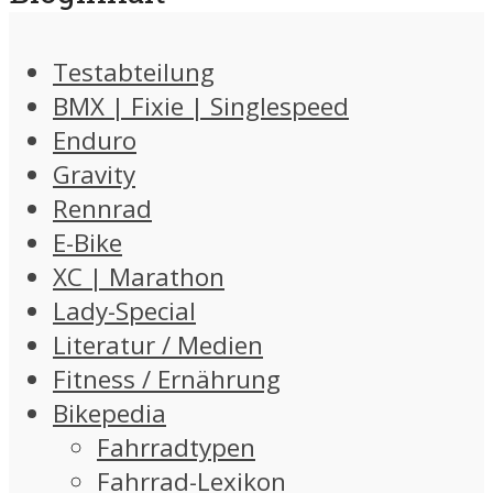
Testabteilung
BMX | Fixie | Singlespeed
Enduro
Gravity
Rennrad
E-Bike
XC | Marathon
Lady-Special
Literatur / Medien
Fitness / Ernährung
Bikepedia
Fahrradtypen
Fahrrad-Lexikon