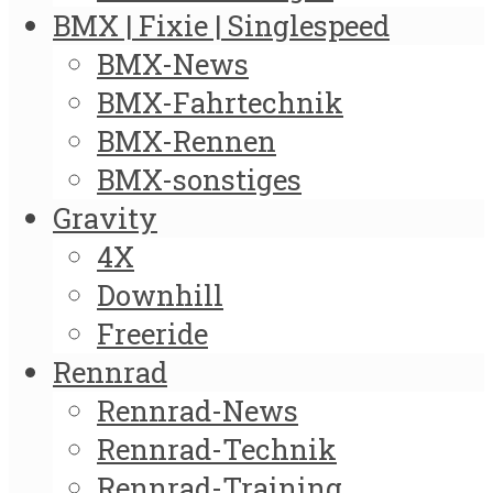
BMX | Fixie | Singlespeed
BMX-News
BMX-Fahrtechnik
BMX-Rennen
BMX-sonstiges
Gravity
4X
Downhill
Freeride
Rennrad
Rennrad-News
Rennrad-Technik
Rennrad-Training