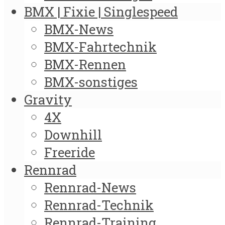
BMX | Fixie | Singlespeed
BMX-News
BMX-Fahrtechnik
BMX-Rennen
BMX-sonstiges
Gravity
4X
Downhill
Freeride
Rennrad
Rennrad-News
Rennrad-Technik
Rennrad-Training