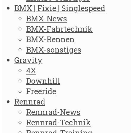
BMX | Fixie | Singlespeed
BMX-News
BMX-Fahrtechnik
BMX-Rennen
BMX-sonstiges
Gravity
4X
Downhill
Freeride
Rennrad
Rennrad-News
Rennrad-Technik
Rennrad-Training