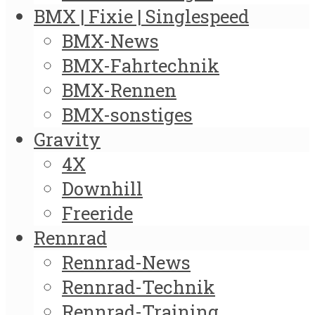
BMX | Fixie | Singlespeed
BMX-News
BMX-Fahrtechnik
BMX-Rennen
BMX-sonstiges
Gravity
4X
Downhill
Freeride
Rennrad
Rennrad-News
Rennrad-Technik
Rennrad-Training