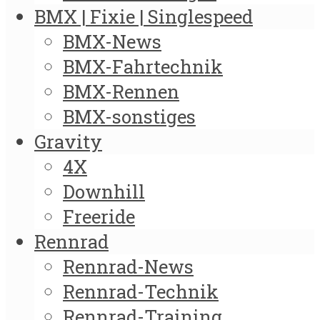
BMX | Fixie | Singlespeed
BMX-News
BMX-Fahrtechnik
BMX-Rennen
BMX-sonstiges
Gravity
4X
Downhill
Freeride
Rennrad
Rennrad-News
Rennrad-Technik
Rennrad-Training