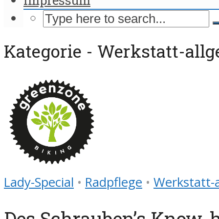
Kategorie - Werkstatt-all
Lady-Special
•
Radpflege
•
Werkstatt-
Des Schrauben’s Know-h