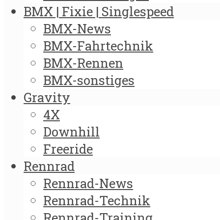
BMX | Fixie | Singlespeed
BMX-News
BMX-Fahrtechnik
BMX-Rennen
BMX-sonstiges
Gravity
4X
Downhill
Freeride
Rennrad
Rennrad-News
Rennrad-Technik
Rennrad-Training