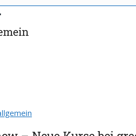
gemein
allgemein
ow – Neue Kurse bei gre