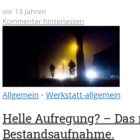
vor 13 Jahren
Kommentar hinterlassen
Allgemein
•
Werkstatt-allgemein
Helle Aufregung? – Das 
Bestandsaufnahme.