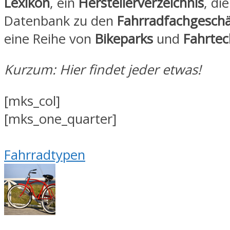
Lexikon
, ein
Herstellerverzeichnis
, di
Datenbank zu den
Fahrradfachgesch
eine Reihe von
Bikeparks
und
Fahrtec
Kurzum: Hier findet jeder etwas!
[mks_col]
[mks_one_quarter]
Fahrradtypen