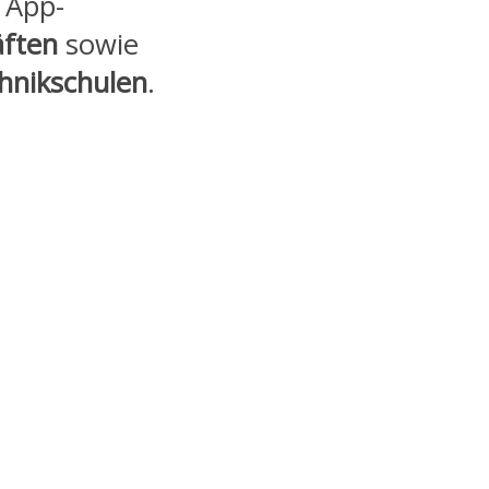
e App-
äften
sowie
hnikschulen
.