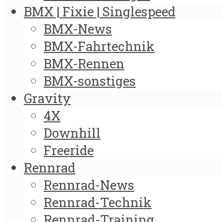
BMX | Fixie | Singlespeed
BMX-News
BMX-Fahrtechnik
BMX-Rennen
BMX-sonstiges
Gravity
4X
Downhill
Freeride
Rennrad
Rennrad-News
Rennrad-Technik
Rennrad-Training