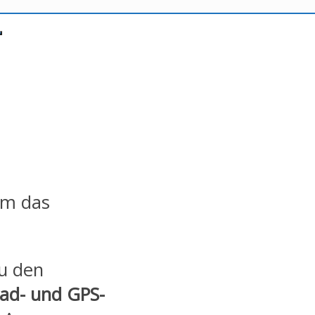
um das
zu den
ad- und GPS-