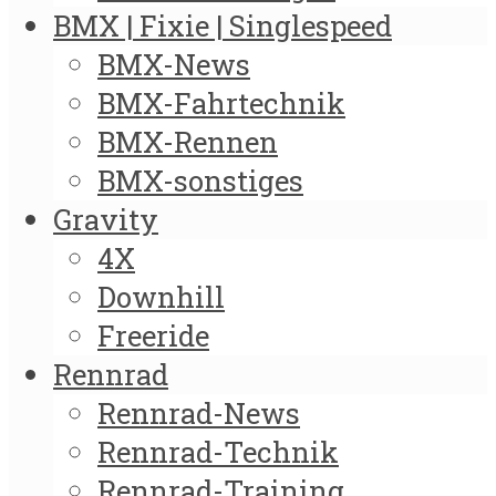
BMX | Fixie | Singlespeed
BMX-News
BMX-Fahrtechnik
BMX-Rennen
BMX-sonstiges
Gravity
4X
Downhill
Freeride
Rennrad
Rennrad-News
Rennrad-Technik
Rennrad-Training