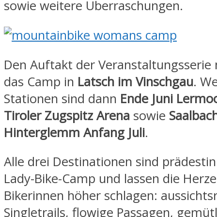
sowie weitere Überraschungen.
Den Auftakt der Veranstaltungsseri
das Camp in
Latsch im Vinschgau
. We
Stationen sind dann
Ende Juni Lermoo
Tiroler Zugspitz Arena
sowie
Saalbach
Hinterglemm Anfang Juli
.
Alle drei Destinationen sind prädestini
Lady-Bike-Camp und lassen die Herz
Bikerinnen höher schlagen: aussichts
Singletrails, flowige Passagen, gemüt