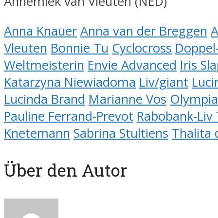
Annemiek van Vleuten (NED)
Anna Knauer
Anna van der Breggen
A
Vleuten
Bonnie Tu
Cyclocross
Doppel
Weltmeisterin
Envie Advanced
Iris S
Katarzyna Niewiadoma
Liv/giant
Luci
Lucinda Brand
Marianne Vos
Olympia
Pauline Ferrand-Prevot
Rabobank-Liv
Knetemann
Sabrina Stultiens
Thalita 
Über den Autor