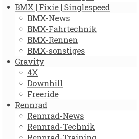
BMX | Fixie | Singlespeed
BMX-News
BMX-Fahrtechnik
BMX-Rennen
BMX-sonstiges
Gravity
4X
Downhill
Freeride
Rennrad
Rennrad-News
Rennrad-Technik
Rennrad-Training