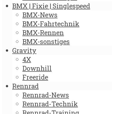
BMX | Fixie | Singlespeed
BMX-News
BMX-Fahrtechnik
BMX-Rennen
BMX-sonstiges
Gravity
4X
Downhill
Freeride
Rennrad
Rennrad-News
Rennrad-Technik
Rennrad-Training