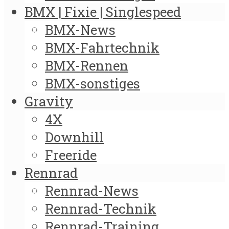
BMX | Fixie | Singlespeed
BMX-News
BMX-Fahrtechnik
BMX-Rennen
BMX-sonstiges
Gravity
4X
Downhill
Freeride
Rennrad
Rennrad-News
Rennrad-Technik
Rennrad-Training