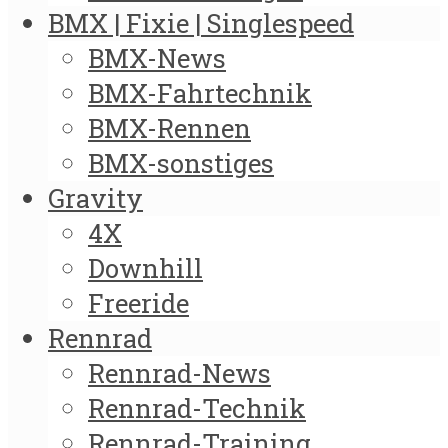
BMX | Fixie | Singlespeed
BMX-News
BMX-Fahrtechnik
BMX-Rennen
BMX-sonstiges
Gravity
4X
Downhill
Freeride
Rennrad
Rennrad-News
Rennrad-Technik
Rennrad-Training