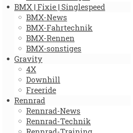
BMX | Fixie | Singlespeed
BMX-News
BMX-Fahrtechnik
BMX-Rennen
BMX-sonstiges
Gravity
4X
Downhill
Freeride
Rennrad
Rennrad-News
Rennrad-Technik
Rennrad-Training