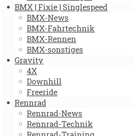
BMX | Fixie | Singlespeed
BMX-News
BMX-Fahrtechnik
BMX-Rennen
BMX-sonstiges
Gravity
4X
Downhill
Freeride
Rennrad
Rennrad-News
Rennrad-Technik
Rennrad-Training