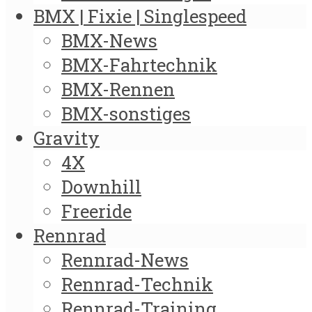
BMX | Fixie | Singlespeed
BMX-News
BMX-Fahrtechnik
BMX-Rennen
BMX-sonstiges
Gravity
4X
Downhill
Freeride
Rennrad
Rennrad-News
Rennrad-Technik
Rennrad-Training