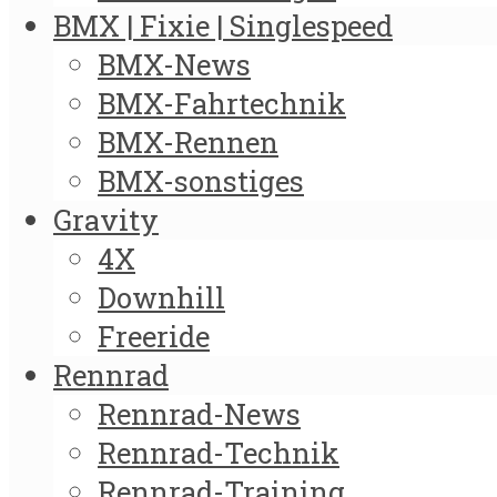
BMX | Fixie | Singlespeed
BMX-News
BMX-Fahrtechnik
BMX-Rennen
BMX-sonstiges
Gravity
4X
Downhill
Freeride
Rennrad
Rennrad-News
Rennrad-Technik
Rennrad-Training