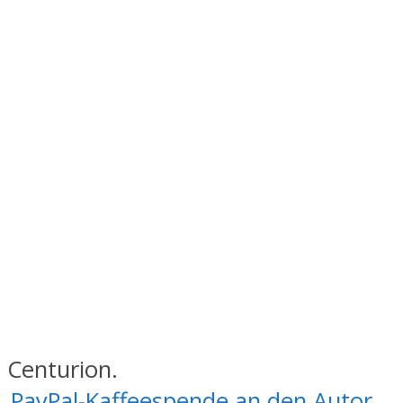
 Centurion.
.
PayPal-Kaffeespende an den Autor