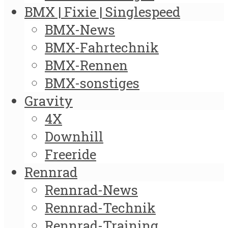
BMX | Fixie | Singlespeed
BMX-News
BMX-Fahrtechnik
BMX-Rennen
BMX-sonstiges
Gravity
4X
Downhill
Freeride
Rennrad
Rennrad-News
Rennrad-Technik
Rennrad-Training