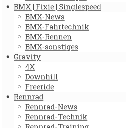
BMX | Fixie | Singlespeed
BMX-News
BMX-Fahrtechnik
BMX-Rennen
BMX-sonstiges
Gravity
4X
Downhill
Freeride
Rennrad
Rennrad-News
Rennrad-Technik
Rennrad-Training