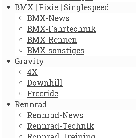
BMX | Fixie | Singlespeed
BMX-News
BMX-Fahrtechnik
BMX-Rennen
BMX-sonstiges
Gravity
4X
Downhill
Freeride
Rennrad
Rennrad-News
Rennrad-Technik
Rennrad-Training