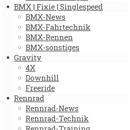
BMX | Fixie | Singlespeed
BMX-News
BMX-Fahrtechnik
BMX-Rennen
BMX-sonstiges
Gravity
4X
Downhill
Freeride
Rennrad
Rennrad-News
Rennrad-Technik
Rennrad-Training