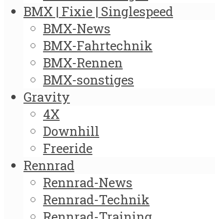
BMX | Fixie | Singlespeed
BMX-News
BMX-Fahrtechnik
BMX-Rennen
BMX-sonstiges
Gravity
4X
Downhill
Freeride
Rennrad
Rennrad-News
Rennrad-Technik
Rennrad-Training