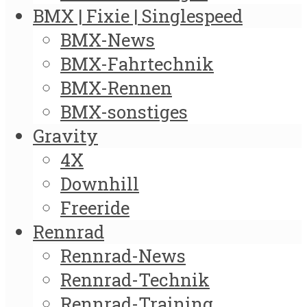
BMX | Fixie | Singlespeed
BMX-News
BMX-Fahrtechnik
BMX-Rennen
BMX-sonstiges
Gravity
4X
Downhill
Freeride
Rennrad
Rennrad-News
Rennrad-Technik
Rennrad-Training