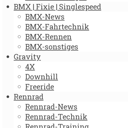
BMX | Fixie | Singlespeed
BMX-News
BMX-Fahrtechnik
BMX-Rennen
BMX-sonstiges
Gravity
4X
Downhill
Freeride
Rennrad
Rennrad-News
Rennrad-Technik
Rennrad-Training