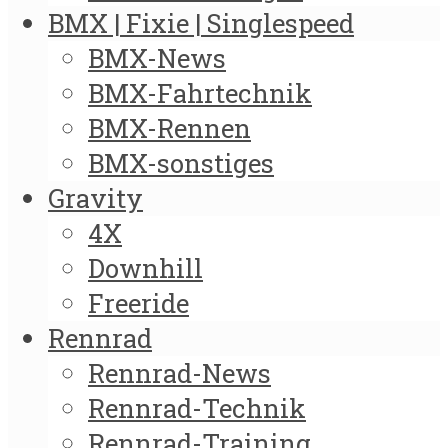
BMX | Fixie | Singlespeed
BMX-News
BMX-Fahrtechnik
BMX-Rennen
BMX-sonstiges
Gravity
4X
Downhill
Freeride
Rennrad
Rennrad-News
Rennrad-Technik
Rennrad-Training