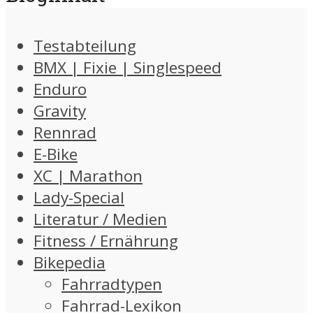
Testabteilung
BMX | Fixie | Singlespeed
Enduro
Gravity
Rennrad
E-Bike
XC | Marathon
Lady-Special
Literatur / Medien
Fitness / Ernährung
Bikepedia
Fahrradtypen
Fahrrad-Lexikon