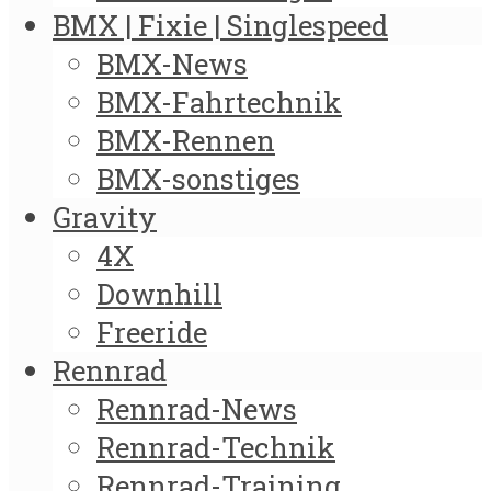
BMX | Fixie | Singlespeed
BMX-News
BMX-Fahrtechnik
BMX-Rennen
BMX-sonstiges
Gravity
4X
Downhill
Freeride
Rennrad
Rennrad-News
Rennrad-Technik
Rennrad-Training