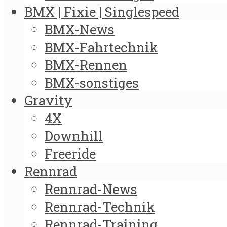
BMX | Fixie | Singlespeed
BMX-News
BMX-Fahrtechnik
BMX-Rennen
BMX-sonstiges
Gravity
4X
Downhill
Freeride
Rennrad
Rennrad-News
Rennrad-Technik
Rennrad-Training