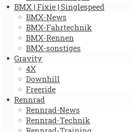
BMX | Fixie | Singlespeed
BMX-News
BMX-Fahrtechnik
BMX-Rennen
BMX-sonstiges
Gravity
4X
Downhill
Freeride
Rennrad
Rennrad-News
Rennrad-Technik
Rennrad-Training