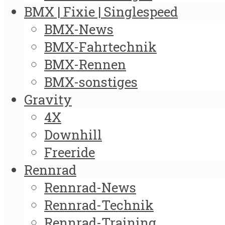
BMX | Fixie | Singlespeed
BMX-News
BMX-Fahrtechnik
BMX-Rennen
BMX-sonstiges
Gravity
4X
Downhill
Freeride
Rennrad
Rennrad-News
Rennrad-Technik
Rennrad-Training