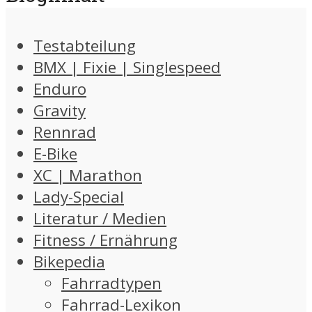
Testabteilung
BMX | Fixie | Singlespeed
Enduro
Gravity
Rennrad
E-Bike
XC | Marathon
Lady-Special
Literatur / Medien
Fitness / Ernährung
Bikepedia
Fahrradtypen
Fahrrad-Lexikon