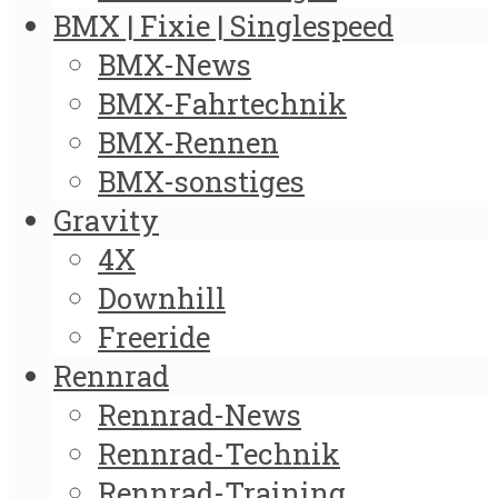
BMX | Fixie | Singlespeed
BMX-News
BMX-Fahrtechnik
BMX-Rennen
BMX-sonstiges
Gravity
4X
Downhill
Freeride
Rennrad
Rennrad-News
Rennrad-Technik
Rennrad-Training