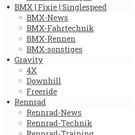
BMX | Fixie | Singlespeed
BMX-News
BMX-Fahrtechnik
BMX-Rennen
BMX-sonstiges
Gravity
4X
Downhill
Freeride
Rennrad
Rennrad-News
Rennrad-Technik
Rennrad-Training