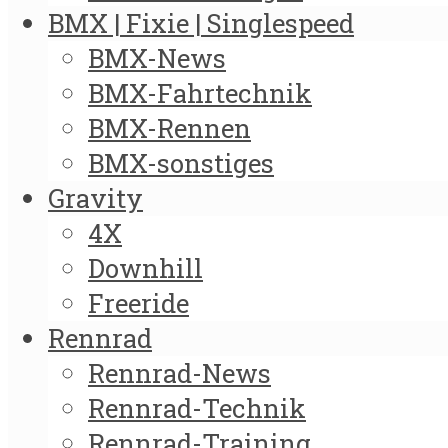
BMX | Fixie | Singlespeed
BMX-News
BMX-Fahrtechnik
BMX-Rennen
BMX-sonstiges
Gravity
4X
Downhill
Freeride
Rennrad
Rennrad-News
Rennrad-Technik
Rennrad-Training