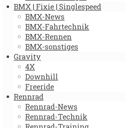
BMX | Fixie | Singlespeed
BMX-News
BMX-Fahrtechnik
BMX-Rennen
BMX-sonstiges
Gravity
4X
Downhill
Freeride
Rennrad
Rennrad-News
Rennrad-Technik
Rennrad-Training