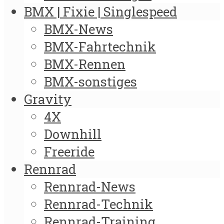
BMX | Fixie | Singlespeed
BMX-News
BMX-Fahrtechnik
BMX-Rennen
BMX-sonstiges
Gravity
4X
Downhill
Freeride
Rennrad
Rennrad-News
Rennrad-Technik
Rennrad-Training