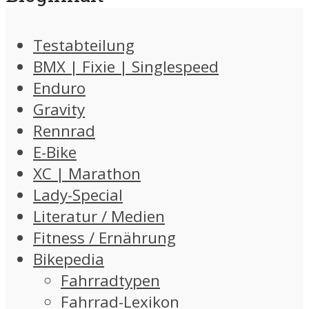
Testabteilung
BMX | Fixie | Singlespeed
Enduro
Gravity
Rennrad
E-Bike
XC | Marathon
Lady-Special
Literatur / Medien
Fitness / Ernährung
Bikepedia
Fahrradtypen
Fahrrad-Lexikon