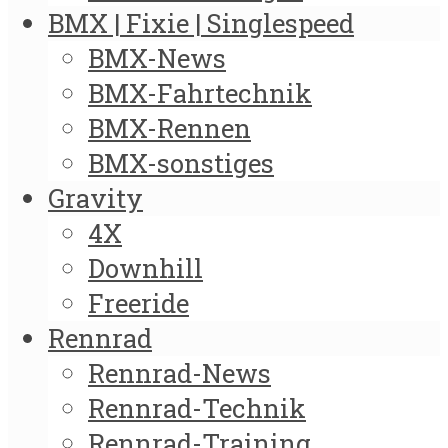
BMX | Fixie | Singlespeed
BMX-News
BMX-Fahrtechnik
BMX-Rennen
BMX-sonstiges
Gravity
4X
Downhill
Freeride
Rennrad
Rennrad-News
Rennrad-Technik
Rennrad-Training