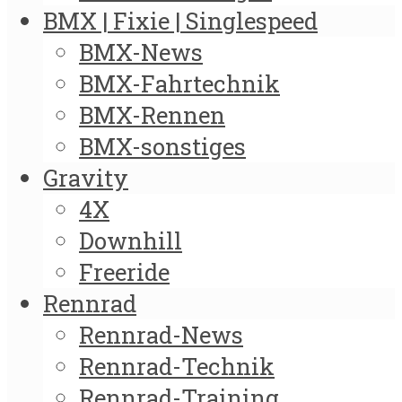
BMX | Fixie | Singlespeed
BMX-News
BMX-Fahrtechnik
BMX-Rennen
BMX-sonstiges
Gravity
4X
Downhill
Freeride
Rennrad
Rennrad-News
Rennrad-Technik
Rennrad-Training