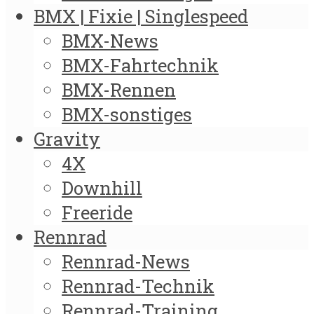
BMX | Fixie | Singlespeed
BMX-News
BMX-Fahrtechnik
BMX-Rennen
BMX-sonstiges
Gravity
4X
Downhill
Freeride
Rennrad
Rennrad-News
Rennrad-Technik
Rennrad-Training