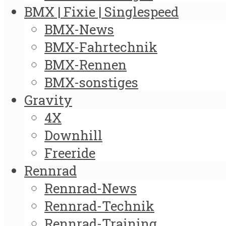
BMX | Fixie | Singlespeed
BMX-News
BMX-Fahrtechnik
BMX-Rennen
BMX-sonstiges
Gravity
4X
Downhill
Freeride
Rennrad
Rennrad-News
Rennrad-Technik
Rennrad-Training