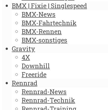
BMX | Fixie | Singlespeed
BMX-News
BMX-Fahrtechnik
BMX-Rennen
BMX-sonstiges
Gravity
4X
Downhill
Freeride
Rennrad
Rennrad-News
Rennrad-Technik
Rennrad-Training