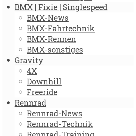
BMX | Fixie | Singlespeed
BMX-News
BMX-Fahrtechnik
BMX-Rennen
BMX-sonstiges
Gravity
4X
Downhill
Freeride
Rennrad
Rennrad-News
Rennrad-Technik
Rennrad-Training