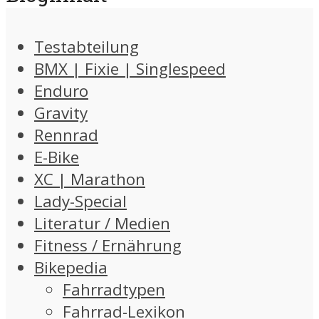
Testabteilung
BMX | Fixie | Singlespeed
Enduro
Gravity
Rennrad
E-Bike
XC | Marathon
Lady-Special
Literatur / Medien
Fitness / Ernährung
Bikepedia
Fahrradtypen
Fahrrad-Lexikon