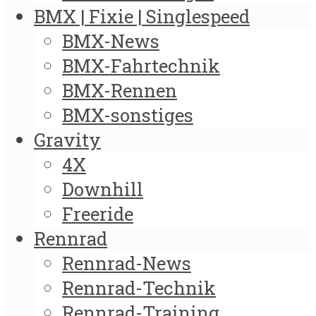
BMX | Fixie | Singlespeed
BMX-News
BMX-Fahrtechnik
BMX-Rennen
BMX-sonstiges
Gravity
4X
Downhill
Freeride
Rennrad
Rennrad-News
Rennrad-Technik
Rennrad-Training