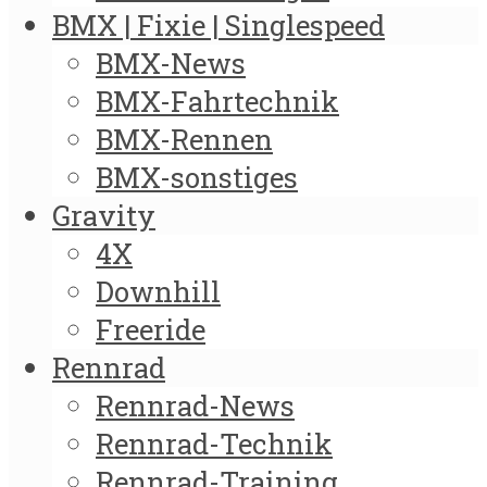
BMX | Fixie | Singlespeed
BMX-News
BMX-Fahrtechnik
BMX-Rennen
BMX-sonstiges
Gravity
4X
Downhill
Freeride
Rennrad
Rennrad-News
Rennrad-Technik
Rennrad-Training