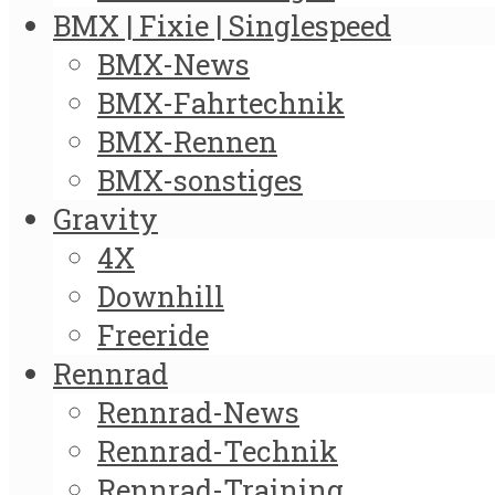
BMX | Fixie | Singlespeed
BMX-News
BMX-Fahrtechnik
BMX-Rennen
BMX-sonstiges
Gravity
4X
Downhill
Freeride
Rennrad
Rennrad-News
Rennrad-Technik
Rennrad-Training