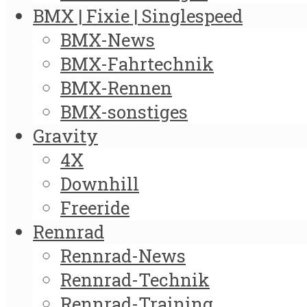
BMX | Fixie | Singlespeed
BMX-News
BMX-Fahrtechnik
BMX-Rennen
BMX-sonstiges
Gravity
4X
Downhill
Freeride
Rennrad
Rennrad-News
Rennrad-Technik
Rennrad-Training