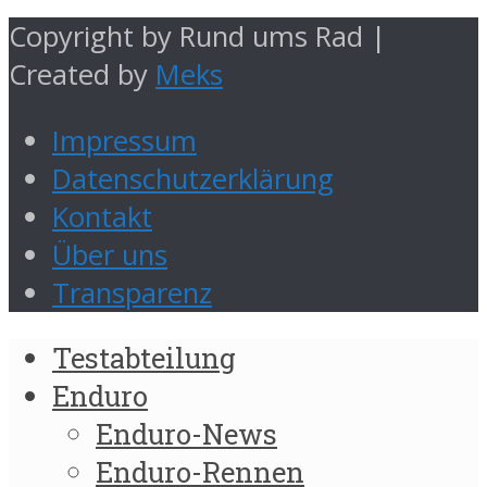
Copyright by Rund ums Rad |
Created by
Meks
Impressum
Datenschutzerklärung
Kontakt
Über uns
Transparenz
Testabteilung
Enduro
Enduro-News
Enduro-Rennen