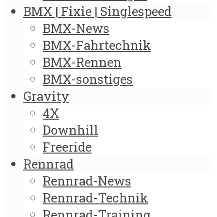
BMX | Fixie | Singlespeed
BMX-News
BMX-Fahrtechnik
BMX-Rennen
BMX-sonstiges
Gravity
4X
Downhill
Freeride
Rennrad
Rennrad-News
Rennrad-Technik
Rennrad-Training