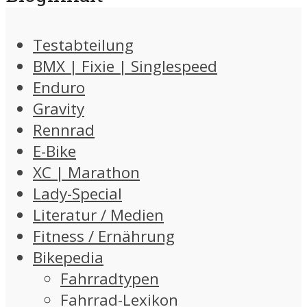
Testabteilung
BMX | Fixie | Singlespeed
Enduro
Gravity
Rennrad
E-Bike
XC | Marathon
Lady-Special
Literatur / Medien
Fitness / Ernährung
Bikepedia
Fahrradtypen
Fahrrad-Lexikon