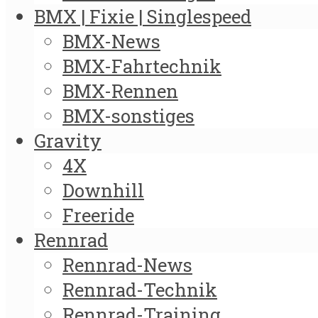
BMX | Fixie | Singlespeed
BMX-News
BMX-Fahrtechnik
BMX-Rennen
BMX-sonstiges
Gravity
4X
Downhill
Freeride
Rennrad
Rennrad-News
Rennrad-Technik
Rennrad-Training