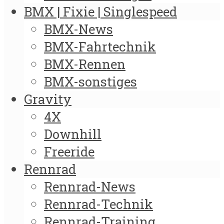
BMX | Fixie | Singlespeed
BMX-News
BMX-Fahrtechnik
BMX-Rennen
BMX-sonstiges
Gravity
4X
Downhill
Freeride
Rennrad
Rennrad-News
Rennrad-Technik
Rennrad-Training