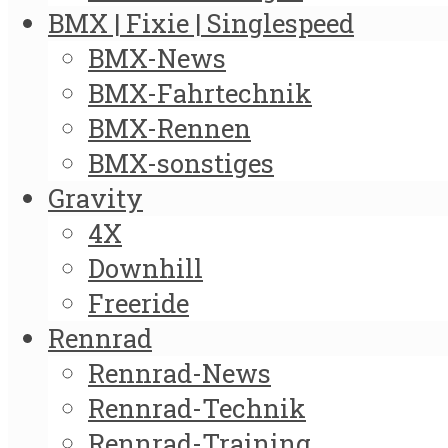
BMX | Fixie | Singlespeed
BMX-News
BMX-Fahrtechnik
BMX-Rennen
BMX-sonstiges
Gravity
4X
Downhill
Freeride
Rennrad
Rennrad-News
Rennrad-Technik
Rennrad-Training