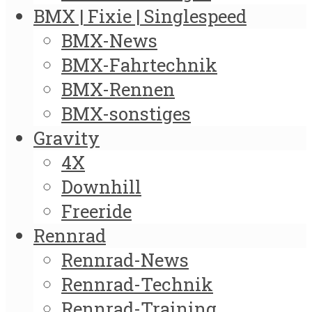
BMX | Fixie | Singlespeed
BMX-News
BMX-Fahrtechnik
BMX-Rennen
BMX-sonstiges
Gravity
4X
Downhill
Freeride
Rennrad
Rennrad-News
Rennrad-Technik
Rennrad-Training